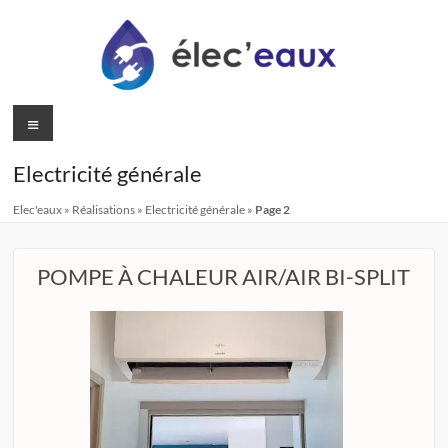
Aller
au
contenu
Elec'eaux
Menu
–
Electricité générale
Votre
Elec'eaux
»
Réalisations
»
Electricité générale
»
Page 2
électricien
à
POMPE À CHALEUR AIR/AIR BI-SPLIT
Angoulême
Société
d'électricité
générale
familiale