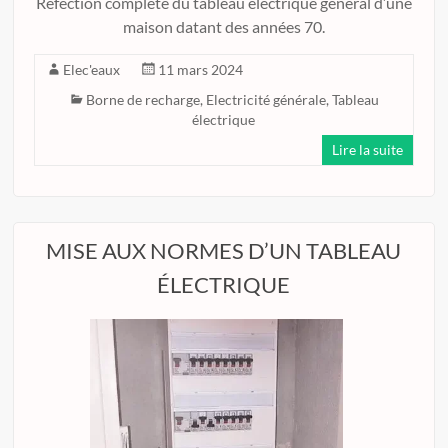
Réfection complète du tableau électrique général d’une
maison datant des années 70.
Elec'eaux
11 mars 2024
Borne de recharge
,
Electricité générale
,
Tableau
électrique
Lire la suite
MISE AUX NORMES D’UN TABLEAU
ÉLECTRIQUE