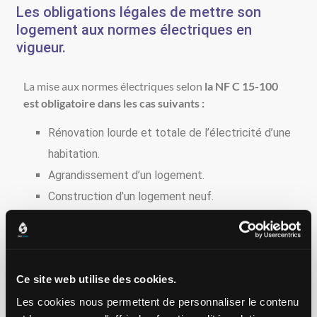
Les obligations légales de mettre son
logement aux normes électriques en
vigueur.
La mise aux normes électriques selon
la NF C 15-100
est obligatoire dans les cas suivants :
Rénovation lourde et totale de l’électricité d’une
habitation.
Agrandissement d’un logement.
Construction d’un logement neuf.
Si un professionnel intervient sur votre tableau, et ce
quelle que soit la raison, le matériel et la mise en œuvre
doivent suivre les règles NFC 15-100. En revanche, si
Ce site web utilise des cookies.
votre tableau électrique est ancien et sécurisé, mais pas
Les cookies nous permettent de personnaliser le contenu
aux normes, vous n’avez aucune obligation de réaliser