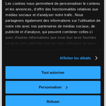
obstrués ou usés trop rapidement par le calcaire. Les
Les cookies nous permettent de personnaliser le contenu
frais de remplacement des appareils sont ainsi réduits.
et les annonces, d'offrir des fonctionnalités relatives aux
médias sociaux et d'analyser notre trafic. Nous
partageons également des informations sur l'utilisation de
notre site avec nos partenaires de médias sociaux, de
publicité et d'analyse, qui peuvent combiner celles-ci
avec d'autres informations que vous leur avez fournies
ou qu'ils ont collectées lors de votre utilisation de leurs
services.
Afficher les détails
Prévenir la longévité de votre plomberie !
Le calcaire est responsable de la formation du tartre
Tout autoriser
dans les canalisations. Celui-ci peut causer de sérieux
problèmes au sein de votre réseau d’eau : des
canalisations plus facilement bouchées, mais aussi des
Personnaliser
robinets défectueux qui fuient plus rapidement de fait
de la détérioration des joints qui assurent l’étanchéité.
Refuser