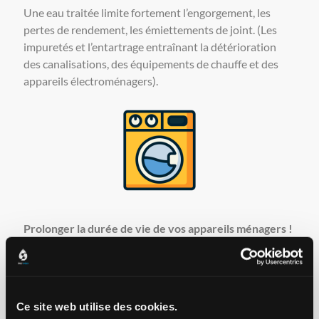
Une eau traitée limite fortement l’engorgement, les
pertes de rendement, les émiettements de joint. (Les
impuretés et l’entartrage entraînant la détérioration
des canalisations, des équipements de chauffe et des
appareils électroménagers).
Prolonger la durée de vie de vos appareils ménagers !
En effet, qu’il s’agisse d’une machine à laver, un lave-
vaisselle, un chauffe-eau ou encore une bouilloire, un
appareil utilisant de l’eau adoucie fonctionne mieux et
Ce site web utilise des cookies.
plus longtemps. Les systèmes internes ne sont pas